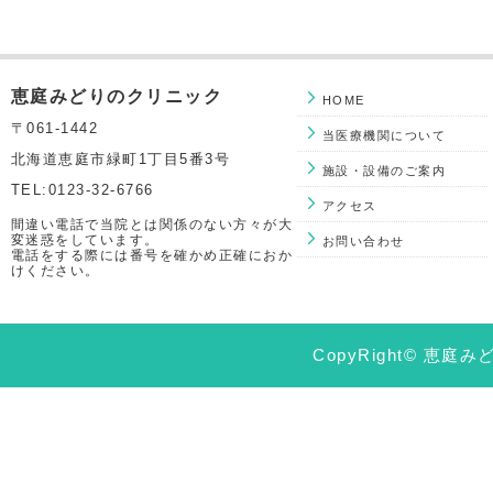
恵庭みどりのクリニック
HOME
〒061-1442
当医療機関について
北海道恵庭市緑町1丁目5番3号
施設・設備のご案内
TEL:0123-32-6766
アクセス
間違い電話で当院とは関係のない方々が大
変迷惑をしています。
お問い合わせ
電話をする際には番号を確かめ正確におか
けください。
CopyRight© 恵庭みど