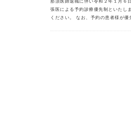
那須医師退職に伴い令和２年１月６
張医による予約診療優先制といたし
ください。 なお、予約の患者様が優先