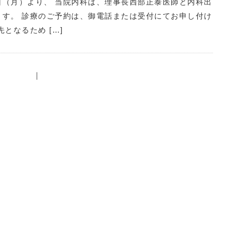
日（月）より、 当院内科は、理事長西部正泰医師と内科出
ます。 診療のご予約は、御電話または受付にてお申し付け
となるため […]
｜