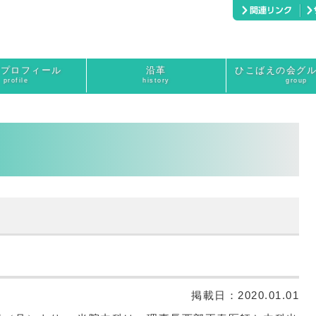
長プロフィール
沿革
ひこばえの会グ
profile
history
group
覧
掲載日：
2020.01.01