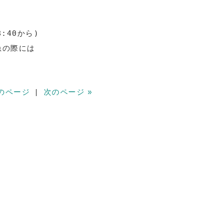
:40から)

の際には

前のページ
|
次のページ »