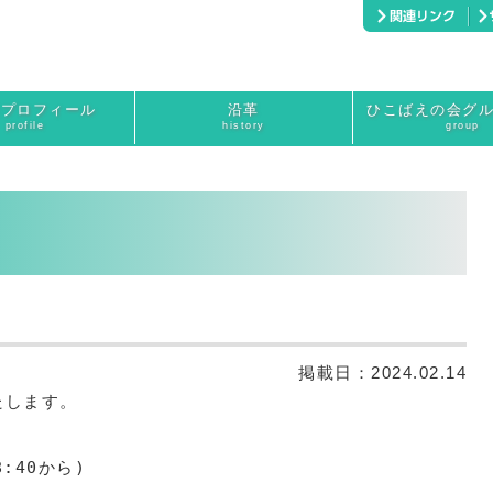
長プロフィール
沿革
ひこばえの会グ
profile
history
group
掲載日：
2024.02.14
します。

:40から)
